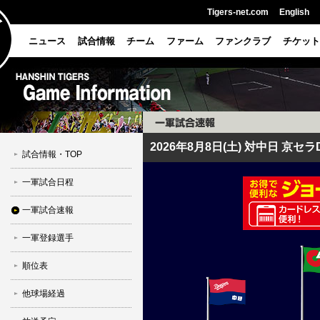
Tigers-net.com
English
ニュース
試合情報
チーム
ファーム
ファンクラブ
チケット
2026年8月8日(土) 対中日 京
試合情報・TOP
一軍試合日程
一軍試合速報
一軍登録選手
順位表
他球場経過