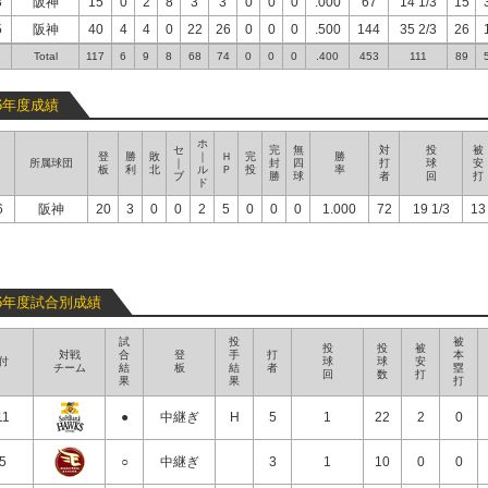
3
阪神
15
0
2
8
3
3
0
0
0
.000
67
14 1/3
15
5
阪神
40
4
4
0
22
26
0
0
0
.500
144
35 2/3
26
Total
117
6
9
8
68
74
0
0
0
.400
453
111
89
26年度成績
ホ
セ
完
無
対
投
被
登
勝
敗
｜
Ｈ
完
勝
所属球団
｜
封
四
打
球
安
板
利
北
ル
Ｐ
投
率
ブ
勝
球
者
回
打
ド
6
阪神
20
3
0
0
2
5
0
0
0
1.000
72
19 1/3
13
26年度試合別成績
試
投
被
投
投
被
対戦
合
登
手
打
本
付
球
球
安
チーム
結
板
結
者
塁
回
数
打
果
果
打
11
●
中継ぎ
H
5
1
22
2
0
/5
○
中継ぎ
3
1
10
0
0