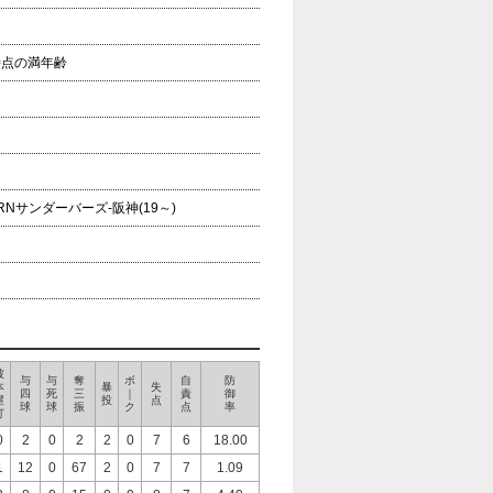
年時点の満年齢
Nサンダーバーズ-阪神(19～)
被
与
与
奪
ボ
自
防
本
暴
失
四
死
三
｜
責
御
塁
投
点
球
球
振
ク
点
率
打
0
2
0
2
2
0
7
6
18.00
1
12
0
67
2
0
7
7
1.09