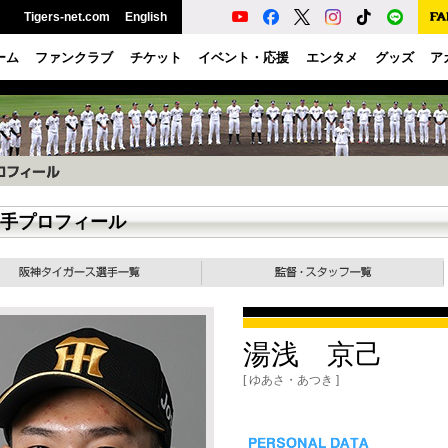
Tigers-net.com
English
ーム
ファンクラブ
チケット
イベント・応援
エンタメ
グッズ
ア
手プロフィール
湯浅 京己
[ ゆあさ・あつき ]