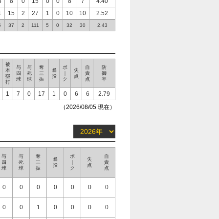
3
8
0
15
0
0
8
7
4.40
1
15
2
27
1
0
10
10
2.52
5
37
2
111
5
0
32
30
2.43
被
与
与
奪
ボ
自
防
本
暴
失
四
死
三
｜
責
御
塁
投
点
球
球
振
ク
点
率
打
1
7
0
17
1
0
6
6
2.79
（2026/08/05 現在）
与
与
奪
ボ
自
暴
失
四
死
三
｜
責
投
点
球
球
振
ク
点
0
0
0
0
0
0
0
0
0
1
0
0
0
0