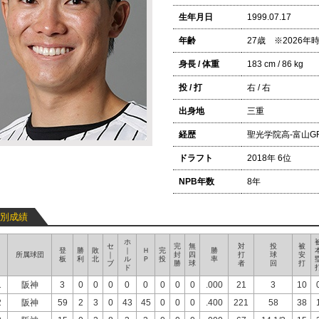
生年月日
1999.07.17
年齢
27歳 ※2026
身長 / 体重
183 cm / 86 kg
投 / 打
右 / 右
出身地
三重
経歴
聖光学院高-富山GR
ドラフト
2018年 6位
NPB年数
8年
別成績
ホ
セ
完
無
対
投
被
登
勝
敗
｜
Ｈ
完
勝
所属球団
｜
封
四
打
球
安
板
利
北
ル
Ｐ
投
率
ブ
勝
球
者
回
打
ド
1
阪神
3
0
0
0
0
0
0
0
0
.000
21
3
10
2
阪神
59
2
3
0
43
45
0
0
0
.400
221
58
38