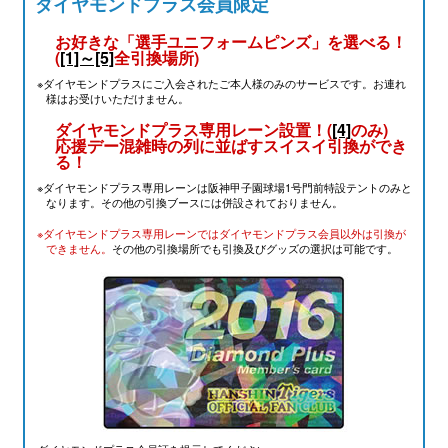
ダイヤモンドプラス会員限定
お好きな「選手ユニフォームピンズ」を選べる！
(
[1]～[5]
全引換場所)
※ダイヤモンドプラスにご入会されたご本人様のみのサービスです。お連れ
様はお受けいただけません。
ダイヤモンドプラス専用レーン設置！(
[4]
のみ)
応援デー混雑時の列に並ばすスイスイ引換ができ
る！
※ダイヤモンドプラス専用レーンは阪神甲子園球場1号門前特設テントのみと
なります。その他の引換ブースには併設されておりません。
※ダイヤモンドプラス専用レーンではダイヤモンドプラス会員以外は引換が
できません。
その他の引換場所でも引換及びグッズの選択は可能です。