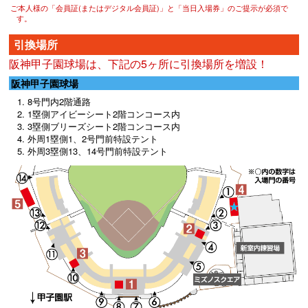
ご本人様の「会員証(またはデジタル会員証)」と「当日入場券」のご提示が必須で
す。
引換場所
阪神甲子園球場は、下記の5ヶ所に引換場所を増設！
阪神甲子園球場
8号門内2階通路
1塁側アイビーシート2階コンコース内
3塁側ブリーズシート2階コンコース内
外周1塁側1、2号門前特設テント
外周3塁側13、14号門前特設テント