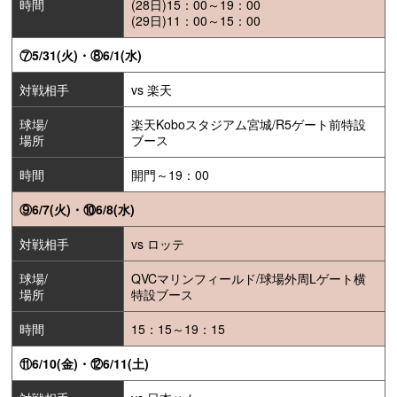
時間
(28日)15：00～19：00
(29日)11：00～15：00
⑦5/31(火)・⑧6/1(水)
対戦相手
vs 楽天
球場/
楽天Koboスタジアム宮城/R5ゲート前特設
場所
ブース
時間
開門～19：00
⑨6/7(火)・⑩6/8(水)
対戦相手
vs ロッテ
球場/
QVCマリンフィールド/球場外周Lゲート横
場所
特設ブース
時間
15：15～19：15
⑪6/10(金)・⑫6/11(土)