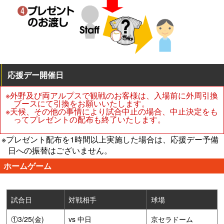
応援デー開催日
※外野及び両アルプスで観戦のお客様は、入場前に外周引換
ブースにて引換をお願いいたします。
※天候、その他の事情により試合中止の場合、中止決定をも
ってプレゼントの配布も終了いたします。
※プレゼント配布を1時間以上実施した場合は、応援デー予備
日への振替はございません。
ホームゲーム
試合日
対戦相手
球場
①3/25(金)
vs 中日
京セラドーム