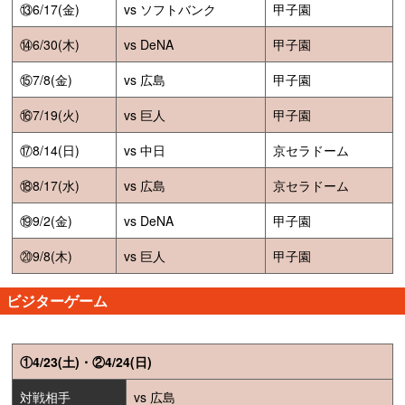
⑬6/17(金)
vs ソフトバンク
甲子園
⑭6/30(木)
vs DeNA
甲子園
⑮7/8(金)
vs 広島
甲子園
⑯7/19(火)
vs 巨人
甲子園
⑰8/14(日)
vs 中日
京セラドーム
⑱8/17(水)
vs 広島
京セラドーム
⑲9/2(金)
vs DeNA
甲子園
⑳9/8(木)
vs 巨人
甲子園
ビジターゲーム
①4/23(土)・②4/24(日)
対戦相手
vs 広島