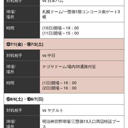
対戦相手
vs 日本ハム
球場/
札幌ドーム/一塁側1階コンコース南ゲート3
場所
横
時間
(10日)開場～19：00
(11日)開場～15：00
⑬7/1(金)・⑭7/2(土)
対戦相手
vs 中日
球場/
ナゴヤドーム/場内35通路付近
場所
時間
(1日)開場～19：00
(2日)開場～16：00
⑮8/6(土)・⑯8/7(日)
対戦相手
vs ヤクルト
球場/
明治神宮野球場/三塁側13入口周辺特設ブー
場所
ス