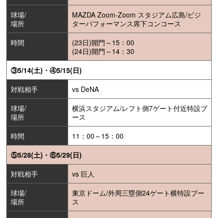
球場/
MAZDA Zoom-Zoom スタジアム広島/ビジ
場所
ターパフォーマンス席下コンコース
時間
(23日)開門～15：00
(24日)開門～14：30
③5/14(土)・④5/15(日)
対戦相手
vs DeNA
球場/
横浜スタジアム/レフト側7ゲート付近特設ブ
場所
ース
時間
11：00～15：00
⑤5/28(土)・⑥5/29(日)
対戦相手
vs 巨人
球場/
東京ドーム/外周三塁側24ゲート横特設ブー
場所
ス