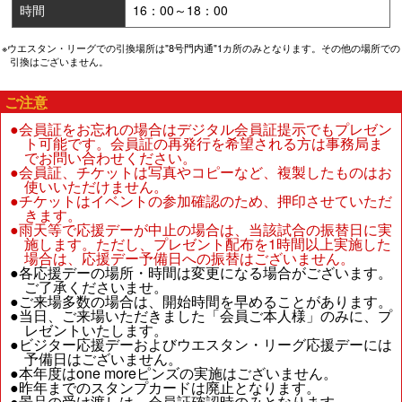
時間
16：00～18：00
※ウエスタン・リーグでの引換場所は"8号門内通"1カ所のみとなります。その他の場所での
引換はございません。
ご注意
●会員証をお忘れの場合はデジタル会員証提示でもプレゼン
ト可能です。会員証の再発行を希望される方は事務局ま
でお問い合わせください。
●会員証、チケットは写真やコピーなど、複製したものはお
使いいただけません。
●チケットはイベントの参加確認のため、押印させていただ
きます。
●雨天等で応援デーが中止の場合は、当該試合の振替日に実
施します。ただし、プレゼント配布を1時間以上実施した
場合は、応援デー予備日への振替はございません。
●各応援デーの場所・時間は変更になる場合がございます。
ご了承くださいませ。
●ご来場多数の場合は、開始時間を早めることがあります。
●当日、ご来場いただきました「会員ご本人様」のみに、プ
レゼントいたします。
●ビジター応援デーおよびウエスタン・リーグ応援デーには
予備日はございません。
●本年度はone moreピンズの実施はございません。
●昨年までのスタンプカードは廃止となります。
●景品の受け渡しは、会員証確認時のみとなります。