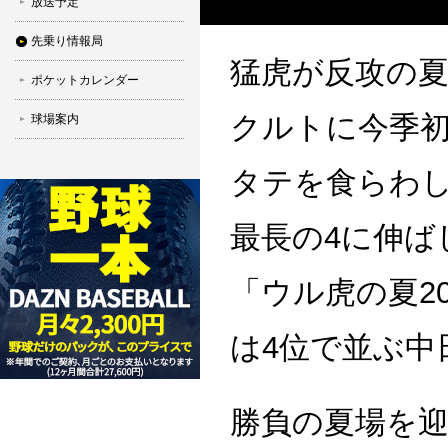
放送予定
先乗り情報局
猛虎が反攻の
ポケットカレンダー
クルトに今季初
球場案内
タテを食らわ
最長の4に伸ば
「ウル虎の夏2
は4位で並ぶ中
勝負の夏場を