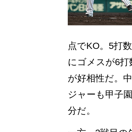
点でKO。5打
にゴメスが6打
が好相性だ。中
ジャーも甲子
分だ。