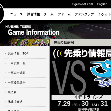
Tigers-net.com
English
ニュース
試合情報
チーム
ファーム
ファンクラブ
チケット
試合情報・TOP
一軍試合日程
一軍試合速報
一軍登録選手
順位表
中日ドラゴンズ
7.29
30
31
他球場経過
（FRI）
（SAT）
（
阪神甲子園球場