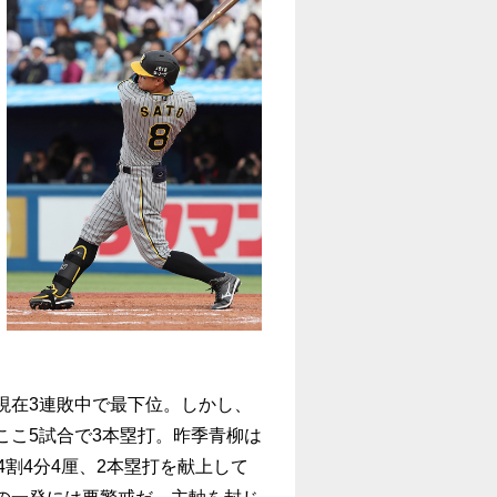
現在3連敗中で最下位。しかし、
ここ5試合で3本塁打。昨季青柳は
4割4分4厘、2本塁打を献上して