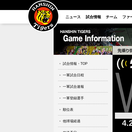
ニュース
試合情報
チーム
ファ
試合情報・TOP
一軍試合日程
一軍試合速報
一軍登録選手
順位表
4.
他球場経過