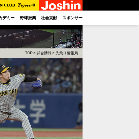
カデミー
野球振興
社会貢献
スポンサー
TOP
>
試合情報
>
先乗り情報局