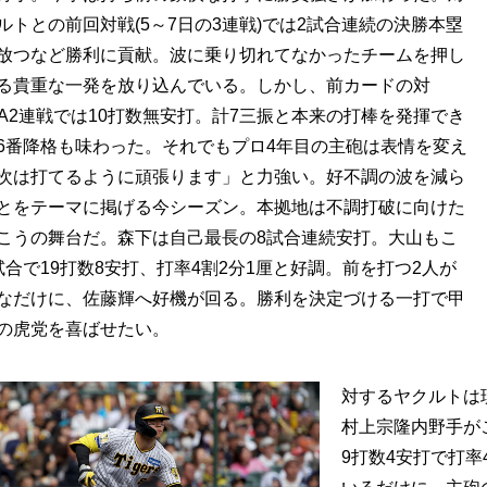
ルトとの前回対戦(5～7日の3連戦)では2試合連続の決勝本塁
放つなど勝利に貢献。波に乗り切れてなかったチームを押し
る貴重な一発を放り込んでいる。しかし、前カードの対
NA2連戦では10打数無安打。計7三振と本来の打棒を発揮でき
6番降格も味わった。それでもプロ4年目の主砲は表情を変え
次は打てるように頑張ります」と力強い。好不調の波を減ら
とをテーマに掲げる今シーズン。本拠地は不調打破に向けた
こうの舞台だ。森下は自己最長の8試合連続安打。大山もこ
試合で19打数8安打、打率4割2分1厘と好調。前を打つ2人が
なだけに、佐藤輝へ好機が回る。勝利を決定づける一打で甲
の虎党を喜ばせたい。
対するヤクルトは
村上宗隆内野手が
9打数4安打で打率