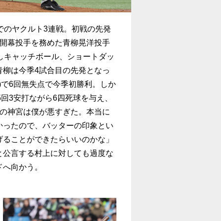
でのヤクルト3連戦。初戦の先発
続開幕投手を務めた青柳晃洋投手
しキャッチボール、ショートダッ
青柳は今季4試合目の先発となっ
園)で6回無失点で今季初勝利。しか
5回3安打ながら6四死球を与え、
回の神宮は僕が悪すぎた。本当に
かったので、バッターの印象とい
げることができたらいいのかな」
と公言する村上に対しても過度な
ドへ向かう。