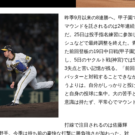
昨季9月以来の8連勝へ。甲子園
マウンドを託されるのは2年連
だ。25日は投手指名練習に参加
シュなどで最終調整を終えた。
た前回登板の19日中日戦(甲子
し、5日のヤクルト戦(神宮)では
3失点と苦い記憶が残る。「前
バッターと対戦することできな
うよりは。自分がしっかりと投
と自身の投球に集中。大の苦手
意識は持たず、平常心でマウン
打線で注目されるのは佐藤輝
野手。今季は持ち前の豪快な打撃に勝負強さが加わった。対