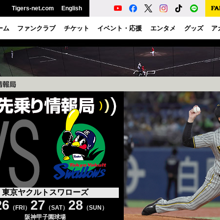
Tigers-net.com
English
ーム
ファンクラブ
チケット
イベント・応援
エンタメ
グッズ
ア
東京ヤクルトスワローズ
26
27
28
（FRI）
（SAT）
（SUN）
阪神甲子園球場