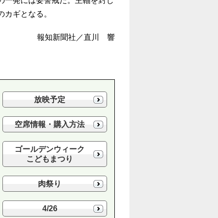
の一発には要警戒だ。主軸を封じ
のカギとなる。
報知新聞社／直川 響
放映予定
空席情報・購入方法
ゴールデンウィーク
こどもまつり
肉祭り
4/26