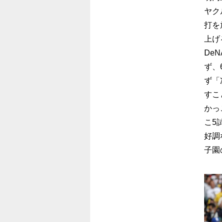
ヤク
打を
上げ
De
ず、
ず「
すこ
かっ
こ5
好調
子園