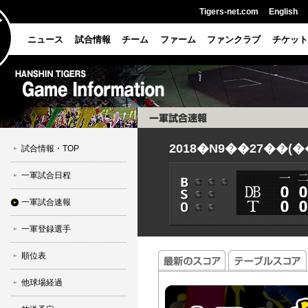
Tigers-net.com
English
ニュース
試合情報
チーム
ファーム
ファンクラブ
チケット
2018�N9��27��(�
試合情報・TOP
一軍試合日程
一軍試合速報
一軍登録選手
順位表
他球場経過