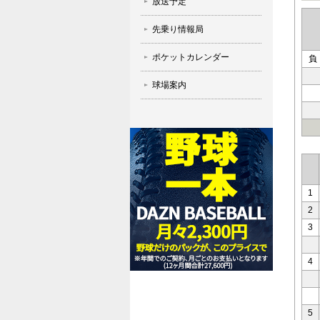
放送予定
先乗り情報局
ポケットカレンダー
負
球場案内
1
2
3
4
5