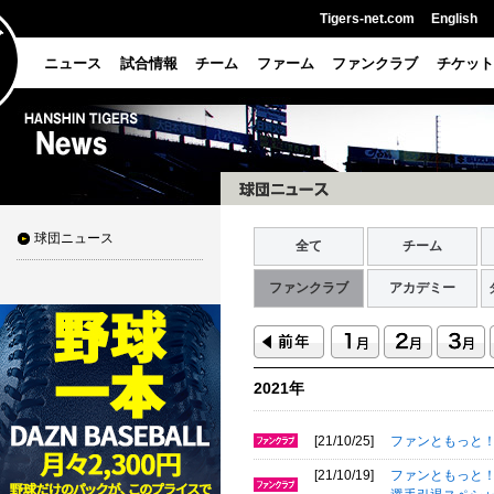
Tigers-net.com
English
ニュース
試合情報
チーム
ファーム
ファンクラブ
チケット
球団ニュース
全て
チーム
ファンクラブ
アカデミー
2021年
[21/10/25]
ファンともっと！
[21/10/19]
ファンともっと！