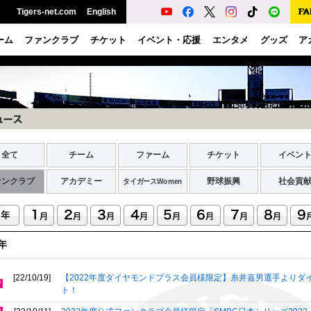
Tigers-net.com
English
ーム
ファンクラブ
チケット
イベント・応援
エンタメ
グッズ
ア
全て
チーム
ファーム
チケット
イベン
ァンクラブ
アカデミー
野球振興
社会貢
タイガースWomen
2年
[22/10/19]
【2022年度ダイヤモンドプラス会員様限定】糸井嘉男選手よりダ
ト！