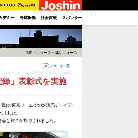
カデミー
野球振興
社会貢献
スポンサー
TOP
>
ニュース
>
球団ニュース
記録」表彰式を実施
月・祝)の東京ドームでの対読売ジャイア
れました。
念品と賞金が授与されました。