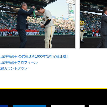
大山悠輔選手 公式戦通算1000本安打記録達成！
大山悠輔選手プロフィール
記録カウントダウン