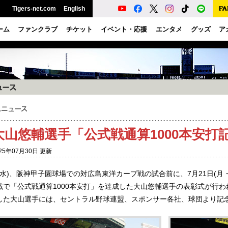
Tigers-net.com
English
ーム
ファンクラブ
チケット
イベント・応援
エンタメ
グッズ
ア
大山悠輔選手「公式戦通算1000本安打
25年07月30日 更新
日(水)、阪神甲子園球場での対広島東洋カープ戦の試合前に、7月21日(
戦で「公式戦通算1000本安打」を達成した大山悠輔選手の表彰式が行わ
した大山選手には、セントラル野球連盟、スポンサー各社、球団より記