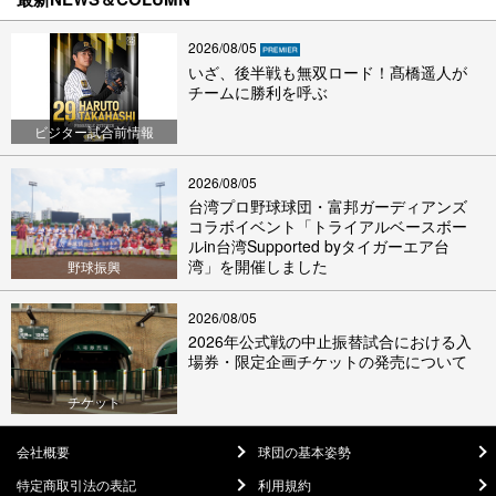
2026/08/05
いざ、後半戦も無双ロード！髙橋遥人が
チームに勝利を呼ぶ
ビジター試合前情報
2026/08/05
台湾プロ野球球団・富邦ガーディアンズ
コラボイベント「トライアルベースボー
ルin台湾Supported byタイガーエア台
湾」を開催しました
野球振興
2026/08/05
2026年公式戦の中止振替試合における入
場券・限定企画チケットの発売について
チケット
会社概要
球団の基本姿勢
特定商取引法の表記
利用規約