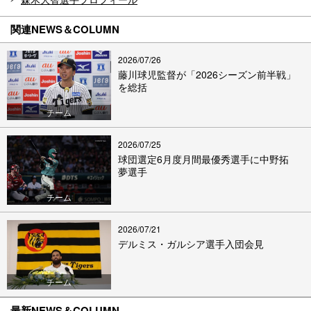
関連NEWS＆COLUMN
2026/07/26
藤川球児監督が「2026シーズン前半戦」
を総括
チーム
2026/07/25
球団選定6月度月間最優秀選手に中野拓
夢選手
チーム
2026/07/21
デルミス・ガルシア選手入団会見
チーム
最新NEWS＆COLUMN