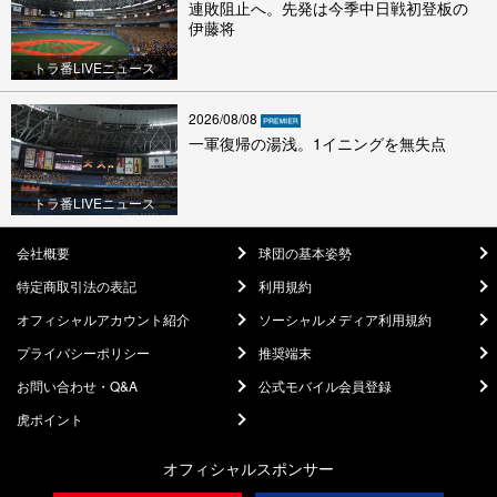
連敗阻止へ。先発は今季中日戦初登板の
伊藤将
トラ番LIVEニュース
2026/08/08
一軍復帰の湯浅。1イニングを無失点
トラ番LIVEニュース
会社概要
球団の基本姿勢
特定商取引法の表記
利用規約
オフィシャルアカウント紹介
ソーシャルメディア利用規約
プライバシーポリシー
推奨端末
お問い合わせ・Q&A
公式モバイル会員登録
虎ポイント
オフィシャルスポンサー