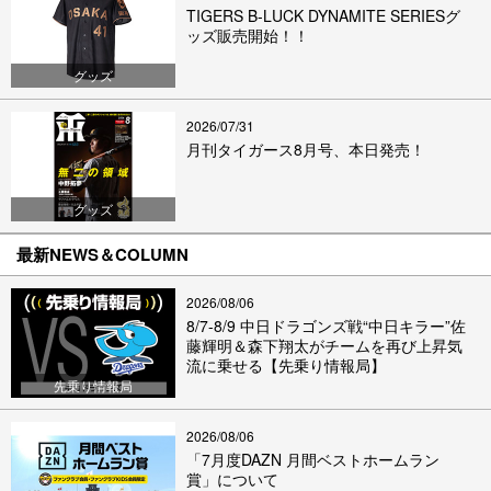
TIGERS B-LUCK DYNAMITE SERIESグ
ッズ販売開始！！
グッズ
2026/07/31
月刊タイガース8月号、本日発売！
グッズ
最新NEWS＆COLUMN
2026/08/06
8/7-8/9 中日ドラゴンズ戦“中日キラー”佐
藤輝明＆森下翔太がチームを再び上昇気
流に乗せる【先乗り情報局】
先乗り情報局
2026/08/06
「7月度DAZN 月間ベストホームラン
賞」について