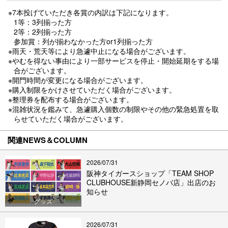
※7本投げていただき各賞の内訳は下記になります。
1等：3列揃った方
2等：2列揃った方
参加賞：列が揃わなかった方or1列揃った方
※雨天・荒天等により急遽中止になる場合がございます。
※やむを得ない事由により一部サービスを停止・開始延期をする場
合がございます。
※開門時間が変更になる場合がございます。
※購入制限をかけさせていただく場合がございます。
※整理券を配布する場合がございます。
※混雑状況を鑑みて、急遽購入個数の制限やその他の緊急処置を取
らせていただく場合がございます。
関連NEWS＆COLUMN
2026/07/31
阪神タイガースショップ「TEAM SHOP
CLUBHOUSE新静岡セノバ店」出店のお
知らせ
グッズ
2026/07/31