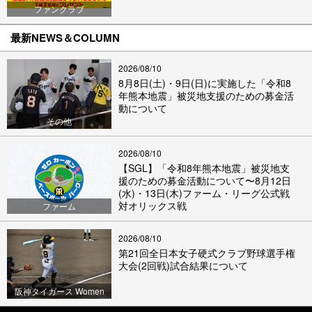
ファンクラブ
最新NEWS＆COLUMN
2026/08/10
8月8日(土)・9日(日)に実施した「令和8
年熊本地震」被災地支援のための募金活
動について
その他
2026/08/10
【SGL】「令和8年熊本地震」被災地支
援のための募金活動について〜8月12日
(水)・13日(木)ファーム・リーグ公式戦
対オリックス戦
ファーム
2026/08/10
第21回全日本女子硬式クラブ野球選手権
大会(2回戦)試合結果について
阪神タイガース Women