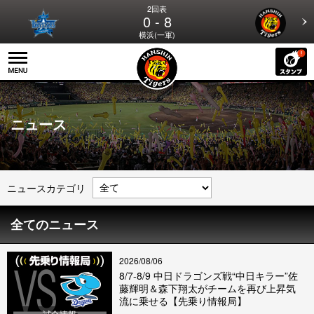
2回表
0 - 8
横浜(一軍)
ニュース
ニュースカテゴリ
全てのニュース
2026/08/06
8/7-8/9 中日ドラゴンズ戦“中日キラー”佐
藤輝明＆森下翔太がチームを再び上昇気
流に乗せる【先乗り情報局】
試合情報