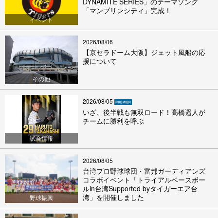
DYNAMITE SERIES」のテーマソング
「マンブリンシティ」完成！
イベント
2026/08/06
【京セラドーム大阪】ジェット風船の応
援について
その他
2026/08/05
いざ、後半戦も無双ロード！髙橋遥人が
チームに勝利を呼ぶ
試合情報
2026/08/05
台湾プロ野球球団・富邦ガーディアンズ
コラボイベント「トライアルベースボー
ルin台湾Supported byタイガーエア台
湾」を開催しました
野球振興