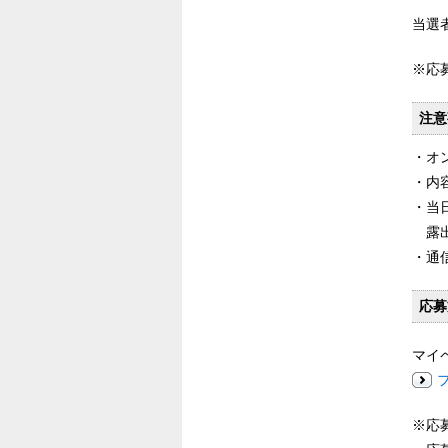
当選
※応
注意
・オ
・内
・当
露
・通
応募
マイ
※応