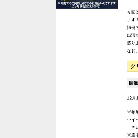
今回
ます
恒例
出演
盛り
なお
ク
開催
12月1
※参
※イ
さ
※選