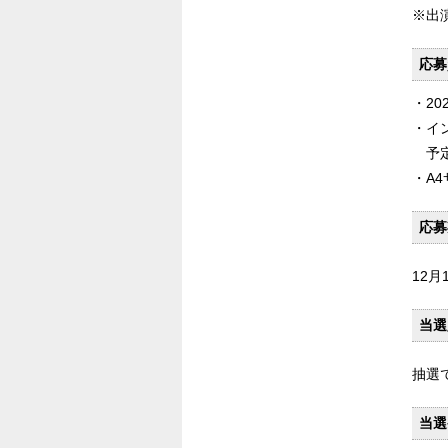
※出
応募
・20
・イ
予
・A
応募
12月1
当選
抽選で
当選