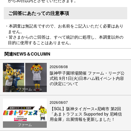
から30日以内とさせていただきます。
ご回答にあたっての注意事項
・本調査は無記名ですので、お名前をご記入いただく必要はあり
ません。
・皆さまからのご回答は、すべて統計的に処理し、本調査以外の
目的に使用することはありません。
関連NEWS＆COLUMN
2026/08/08
阪神甲子園球場開催 ファーム・リーグ公
式戦 9月1日(火)日本ハム戦イベント内容
の決定について
ファーム
2026/08/07
【SGL】阪神タイガース×尼崎市 第2回
「あまトラフェス Supported by 尼崎信
用金庫」出展情報を更新しました！
ファーム