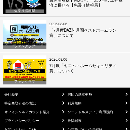
流に乗せる【先乗り情報局】
先乗り情報局
2026/08/06
「7月度DAZN 月間ベストホームラン
賞」について
ファンクラブ
2026/08/06
7月度「セコム・ホームセキュリティ
賞」について
ファンクラブ
会社概要
球団の基本姿勢
特定商取引法の表記
利用規約
オフィシャルアカウント紹介
ソーシャルメディア利用規約
プライバシーポリシー
推奨端末
お問い合わせ・Q&A
公式モバイル会員登録