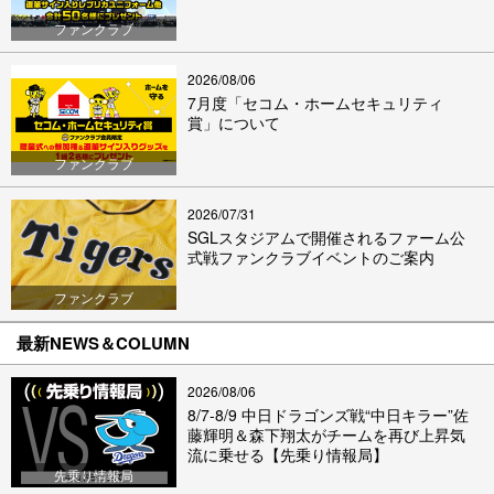
ファンクラブ
2026/08/06
7月度「セコム・ホームセキュリティ
賞」について
ファンクラブ
2026/07/31
SGLスタジアムで開催されるファーム公
式戦ファンクラブイベントのご案内
ファンクラブ
最新NEWS＆COLUMN
2026/08/06
8/7-8/9 中日ドラゴンズ戦“中日キラー”佐
藤輝明＆森下翔太がチームを再び上昇気
流に乗せる【先乗り情報局】
先乗り情報局