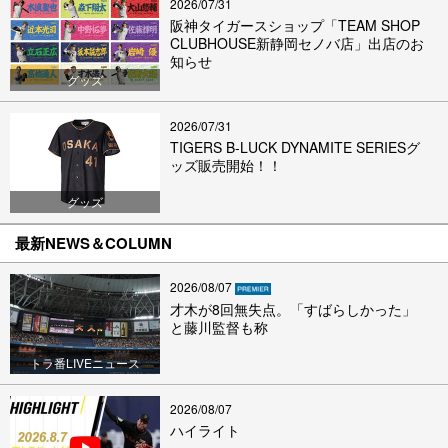
2026/07/31
阪神タイガースショップ「TEAM SHOP
CLUBHOUSE新静岡セノバ店」出店のお
知らせ
グッズ
2026/07/31
TIGERS B-LUCK DYNAMITE SERIESグ
ッズ販売開始！！
グッズ
最新NEWS＆COLUMN
2026/08/07
才木が8回無失点。「すばらしかった」
と藤川監督も称
トラ番LIVEニュース
2026/08/07
ハイライト