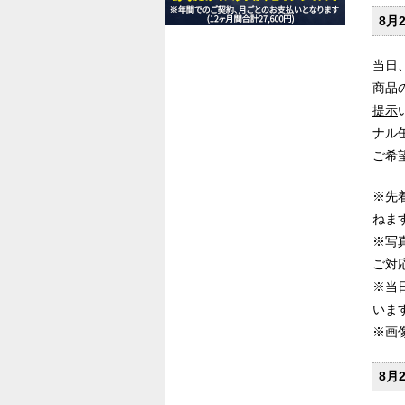
8月
当日、
商品
提示
ナル
ご希
※先
ねま
※写
ご対
※当
いま
※画
8月