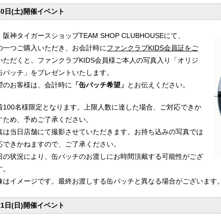
20日(土)開催イベント
阪神タイガースショップTEAM SHOP CLUBHOUSEにて、
の一つご購入いただき、お会計時に
ファンクラブKIDS会員証をご
いただくと、ファンクラブKIDS会員様ご本人の写真入り「オリジ
缶バッチ」をプレゼントいたします。
望のお客様は、会計時に
「缶バッチ希望」
とお伝えください。
着100名様限定となります。上限人数に達した場合、ご対応できか
すため、予めご了承ください。
真は当日店舗にて撮影させていただきます。お持ち込みの写真では
応できかねますので、ご了承ください。
日の状況により、缶バッチのお渡しにお時間頂戴する可能性がござ
す。
像はイメージです。最終お渡しする缶バッチと異なる場合がございます
21日(日)開催イベント