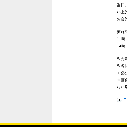
当日、
い上
お会
実施
11時
14時
※先
※各
く必
※画
ない
T