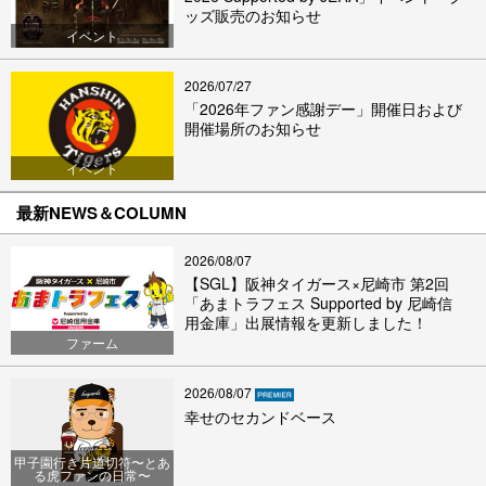
ッズ販売のお知らせ
イベント
2026/07/27
「2026年ファン感謝デー」開催日および
開催場所のお知らせ
イベント
最新NEWS＆COLUMN
2026/08/07
【SGL】阪神タイガース×尼崎市 第2回
「あまトラフェス Supported by 尼崎信
用金庫」出展情報を更新しました！
ファーム
2026/08/07
幸せのセカンドベース
甲子園行き片道切符〜とあ
る虎ファンの日常〜