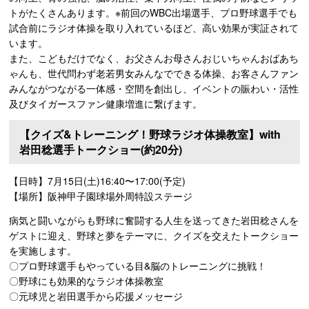
トがたくさんあります。※前回のWBC出場選手、プロ野球選手でも
試合前にラジオ体操を取り入れているほど、高い効果が実証されて
います。
また、こどもだけでなく、お父さんお母さんおじいちゃんおばあち
ゃんも、世代問わず老若男女みんなでできる体操、お客さんファン
みんながつながる一体感・空間を創出し、イベントの賑わい・活性
及びタイガースファン健康増進に繋げます。
【クイズ&トレーニング！野球ラジオ体操教室】with
岩田稔選手トークショー(約20分)
【日時】7月15日(土)16:40〜17:00(予定)
【場所】阪神甲子園球場外周特設ステージ
病気と闘いながらも野球に奮闘する人生を送ってきた岩田稔さんを
ゲストに迎え、野球と夢をテーマに、クイズを交えたトークショー
を実施します。
〇プロ野球選手もやっている目&脳のトレーニングに挑戦！
〇野球にも効果的なラジオ体操教室
〇元球児と岩田選手から応援メッセージ