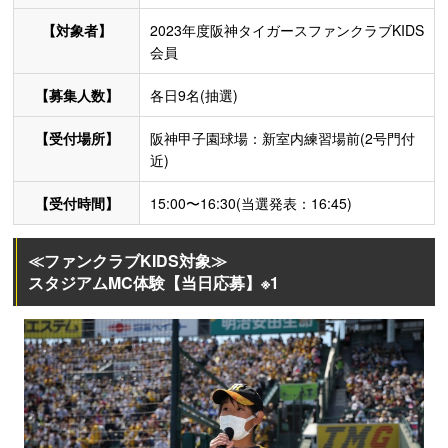
【対象者】
2023年度阪神タイガースファンクラブKIDS
会員
【募集人数】
各日9名(抽選)
【受付場所】
阪神甲子園球場：新室内練習場前(2号門付
近)
【受付時間】
15:00〜16:30(当選発表：16:45)
≪ファンクラブKIDS対象≫
スタジアムMC体験【当日応募】※1