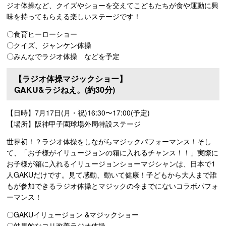
ジオ体操など、クイズやショーを交えてこどもたちが食や運動に興
味を持ってもらえる楽しいステージです！
〇食育ヒーローショー
〇クイズ、ジャンケン体操
〇みんなでラジオ体操 などを予定
【ラジオ体操マジックショー】
GAKU&ラジねえ。(約30分)
【日時】7月17日(月・祝)16:30〜17:00(予定)
【場所】阪神甲子園球場外周特設ステージ
世界初！？ラジオ体操をしながらマジックパフォーマンス！そし
て、「お子様がイリュージョンの箱に入れるチャンス！！」実際に
お子様が箱に入れるイリュージョンショーマジシャンは、日本で1
人GAKUだけです。見て感動、動いて健康！子どもから大人まで誰
もが参加できるラジオ体操とマジックの今までにないコラボパフォ
ーマンス！
〇GAKUイリュージョン &マジックショー
〇効果的なコリ改善ラジオ体操