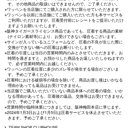
す。その他商品の取扱いはできませんので、ご了承ください。
※ワッペンを当店舗にてご購入された方に限らせていただきます。
※ワッペンを以前に当店舗にてご購入いただいた方も本サービスを
ご利用いただけますが、圧着受付前にレシートをご提示いただけ
ますようお願いいたします。
※阪神タイガースライセンス商品であっても、圧着する商品の素材
(ナイロン素材等)により、お受けできない場合もございます。
※サインが入っているユニフォームなど、圧着の不良が生じた際に
交換ができない物への圧着はお断りいたします。
※圧着の引渡しは当日の営業時間内のみとさせていただきます。お
時間を過ぎますと、お預かりした商品をお返しいたしかねますの
で、必ず営業時間内にお越しください。
※ワッペンの圧着位置に多少のズレ等が発生する場合がございま
す。予めご了承ください。
※圧着時における破損等の場合を除いて、商品お渡し後はいかなる
理由があっても返品はお受けできません。
※当店舗でご購入いただいていない商品本体への圧着の場合、いか
なる理由があっても、圧着後の返品、交換等はお受けできません
ので、予めご了承ください。
※営業時間や臨時休業につきましては、阪神梅田本店に準じます。
※2024年1月3日および1月5日は圧着サービスを休止させていただ
きます。予めご了承ください。
TEAM SHOP CLUBHOUSE