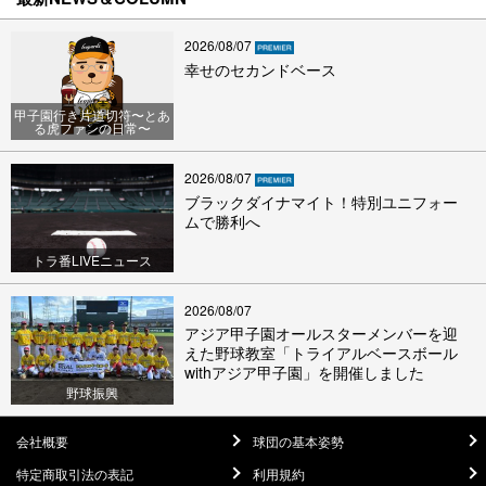
2026/08/07
幸せのセカンドベース
甲子園行き片道切符〜とあ
る虎ファンの日常〜
2026/08/07
ブラックダイナマイト！特別ユニフォー
ムで勝利へ
トラ番LIVEニュース
2026/08/07
アジア甲子園オールスターメンバーを迎
えた野球教室「トライアルベースボール
withアジア甲子園」を開催しました
野球振興
会社概要
球団の基本姿勢
特定商取引法の表記
利用規約