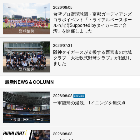
2026/08/05
台湾プロ野球球団・富邦ガーディアンズ
コラボイベント「トライアルベースボー
ルin台湾Supported byタイガーエア台
湾」を開催しました
野球振興
2026/07/31
阪神タイガースが支援する西宮市の地域
クラブ「大社軟式野球クラブ」が始動し
ました
野球振興
最新NEWS＆COLUMN
2026/08/08
一軍復帰の湯浅。1イニングを無失点
トラ番LIVEニュース
2026/08/08