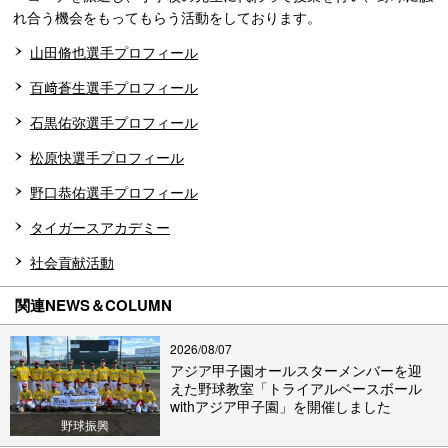
れ合う機会をもってもらう活動をしております。
山田脩也選手プロフィール
百﨑蒼生選手プロフィール
石黒佑弥選手プロフィール
松原快選手プロフィール
野口恭佑選手プロフィール
タイガースアカデミー
社会貢献活動
関連NEWS＆COLUMN
2026/08/07
アジア甲子園オールスターメンバーを迎
えた野球教室「トライアルベースボール
withアジア甲子園」を開催しました
野球振興