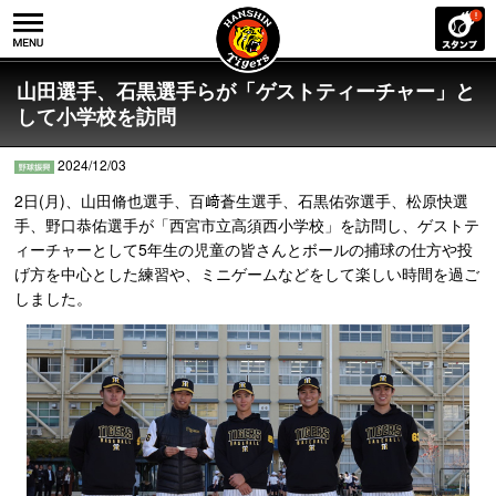
山田選手、石黒選手らが「ゲストティーチャー」と
して小学校を訪問
2024/12/03
2日(月)、山田脩也選手、百﨑蒼生選手、石黒佑弥選手、松原快選
手、野口恭佑選手が「西宮市立高須西小学校」を訪問し、ゲストテ
ィーチャーとして5年生の児童の皆さんとボールの捕球の仕方や投
げ方を中心とした練習や、ミニゲームなどをして楽しい時間を過ご
しました。