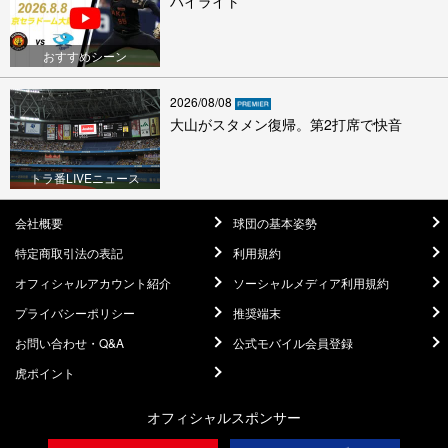
ハイライト
おすすめシーン
2026/08/08
大山がスタメン復帰。第2打席で快音
トラ番LIVEニュース
会社概要
球団の基本姿勢
特定商取引法の表記
利用規約
オフィシャルアカウント紹介
ソーシャルメディア利用規約
プライバシーポリシー
推奨端末
お問い合わせ・Q&A
公式モバイル会員登録
虎ポイント
オフィシャルスポンサー