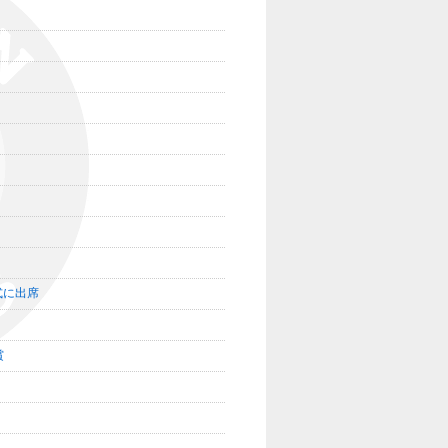
式に出席
賞