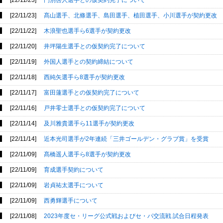
[22/11/23]
門別啓人選手との仮契約完了について
[22/11/23]
髙山選手、北條選手、島田選手、植田選手、小川選手が契約更改
[22/11/22]
木浪聖也選手ら6選手が契約更改
[22/11/20]
井坪陽生選手との仮契約完了について
[22/11/19]
外国人選手との契約締結について
[22/11/18]
西純矢選手ら8選手が契約更改
[22/11/17]
富田蓮選手との仮契約完了について
[22/11/16]
戸井零士選手との仮契約完了について
[22/11/14]
及川雅貴選手ら11選手が契約更改
[22/11/14]
近本光司選手が2年連続「三井ゴールデン・グラブ賞」を受賞
[22/11/09]
髙橋遥人選手ら8選手が契約更改
[22/11/09]
育成選手契約について
[22/11/09]
岩貞祐太選手について
[22/11/09]
西勇輝選手について
[22/11/08]
2023年度セ・リーグ公式戦およびセ・パ交流戦 試合日程発表