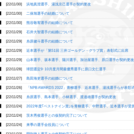
[22/11/30]
浜地真澄選手、湯浅京己選手が契約更改
[22/11/30]
二保旭選手の結婚について
[22/11/30]
熊谷敬宥選手の結婚について
[22/11/29]
石井大智選手の結婚について
[22/11/29]
糸原健斗選手の結婚について
[22/11/29]
近本選手が「第51回 三井ゴールデン・グラブ賞」表彰式に出席
[22/11/29]
山本選手、坂本選手、陽川選手、加治屋選手、原口選手が契約更改
[22/11/28]
球団選定9･10月度月間最優秀選手に原口文仁選手
[22/11/27]
島田海吏選手の結婚について
[22/11/26]
「NPB AWARDS 2022」青柳選手、近本選手、湯浅選手らが表彰
[22/11/25]
糸原選手、島本選手、小林選手、渡邉雄選手が契約更改
[22/11/24]
2022年度｢ベストナイン賞｣を青柳選手、中野選手、近本選手が受
[22/11/24]
茨木秀俊選手との仮契約完了について
[22/11/24]
来季の選手会役員について