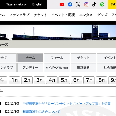
Tigers-net.com
English
ーム
ファンクラブ
チケット
イベント・応援
エンタメ
グッズ
ア
全て
チーム
ファーム
チケット
イベン
ァンクラブ
アカデミー
野球振興
社会貢
タイガースWomen
2年
[22/11/30]
中野拓夢選手が「ローソンチケット スピードアップ賞」を受賞
[22/11/30]
植田海選手の結婚について