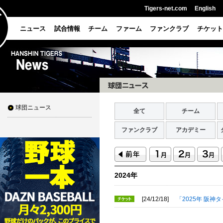
Tigers-net.com
English
ニュース
試合情報
チーム
ファーム
ファンクラブ
チケット
球団ニュース
全て
チーム
ファンクラブ
アカデミー
2024年
[24/12/18]
「2025年 阪