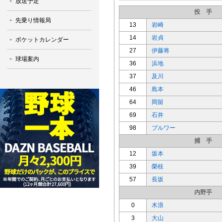
放送予定
投 手
先乗り情報局
13
岩崎
14
岩貞
ポケットカレンダー
27
伊藤将
球場案内
36
浜地
37
及川
46
島本
64
岡留
69
石井
98
ブルワー
捕 手
12
坂本
39
榮枝
57
長坂
内野手
0
木浪
3
大山