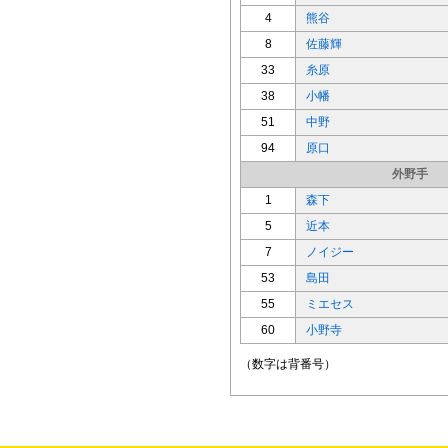
4
熊谷
8
佐藤輝
33
糸原
38
小幡
51
中野
94
原口
外野手
1
森下
5
近本
7
ノイジー
53
島田
55
ミエセス
60
小野寺
（数字は背番号）