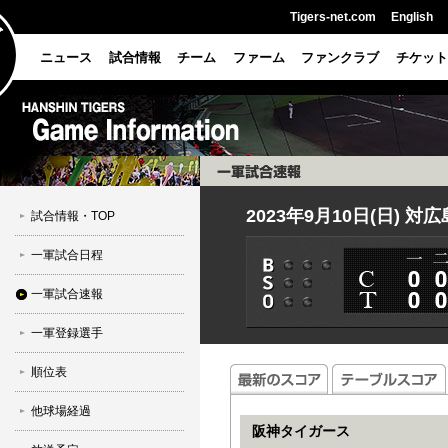
Tigers-net.com
English
ニュース
試合情報
チーム
ファーム
ファンクラブ
チケット
2023年9月10日(日) 対
試合情報・TOP
一軍試合日程
一軍試合速報
一軍登録選手
順位表
他球場経過
阪神タイガース