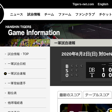
Tigers-net.com
English
ニュース
試合情報
チーム
ファーム
ファンクラブ
チケット
2020年8月2日(日) 対De
試合情報・TOP
一軍試合日程
一軍試合速報
一軍登録選手
順位表
他球場経過