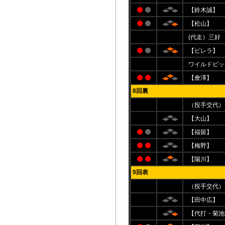
【鈴木誠】
【松山】
(代走）三好
【ピレラ】
ワイルドピッ
【會澤】
8回裏
（投手交代）
【大山】
【福留】
【梅野】
【陽川】
9回表
（投手交代）
【田中広】
【代打・菊池