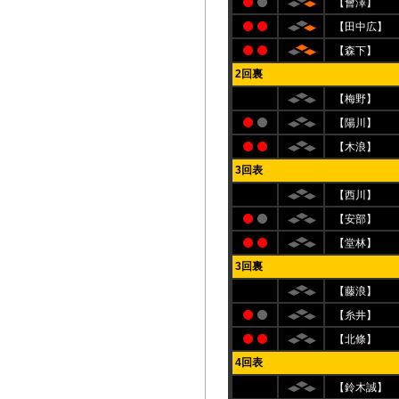
【會澤】
【田中広】
【森下】
2回裏
【梅野】
【陽川】
【木浪】
3回表
【西川】
【安部】
【堂林】
3回裏
【藤浪】
【糸井】
【北條】
4回表
【鈴木誠】