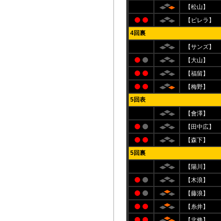
【松山】
【ピレラ】
4回裏
【サンズ】
【大山】
【福留】
【梅野】
5回表
【會澤】
【田中広】
【森下】
5回裏
【陽川】
【木浪】
【藤浪】
【糸井】
【北條】