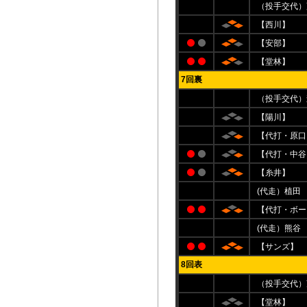
（投手交代）
【西川】
【安部】
【堂林】
7回裏
（投手交代）
【陽川】
【代打・原口
【代打・中谷
【糸井】
(代走）植田
【代打・ボー
(代走）熊谷
【サンズ】
8回表
（投手交代）
【堂林】