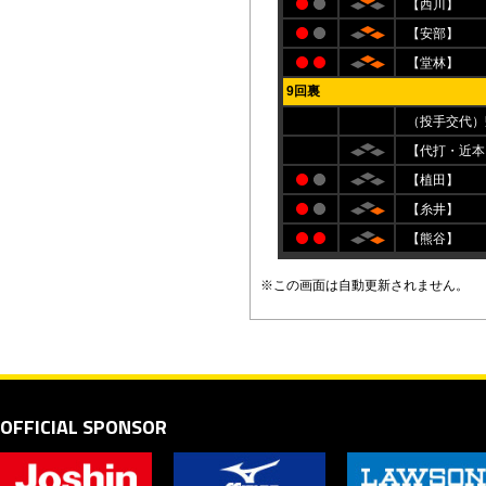
【西川】
【安部】
【堂林】
9回裏
（投手交代）
【代打・近本
【植田】
【糸井】
【熊谷】
※この画面は自動更新されません。
OFFICIAL SPONSOR