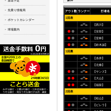
阪神
放送予定
先乗り情報局
アウト数
ランナー
打者名
1回表
ポケットカレンダー
【西川】
球場案内
【安部】
【堂林】
【鈴木誠】
1回裏
【糸井】
【北條】
【サンズ】
【大山】
【福留】
2回表
【松山】
【ピレラ】