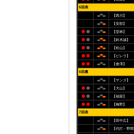
6回表
【西川】
【安部】
【堂林】
【鈴木誠】
【松山】
【ピレラ】
【會澤】
6回裏
【サンズ】
【大山】
【福留】
【梅野】
7回表
【田中広】
【代打・野間