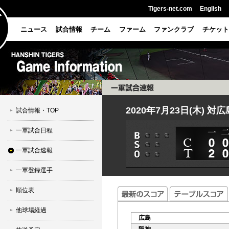
Tigers-net.com
English
ニュース
試合情報
チーム
ファーム
ファンクラブ
チケット
2020年7月23日(木) 対
試合情報・TOP
一軍試合日程
一軍試合速報
一軍登録選手
順位表
他球場経過
広島