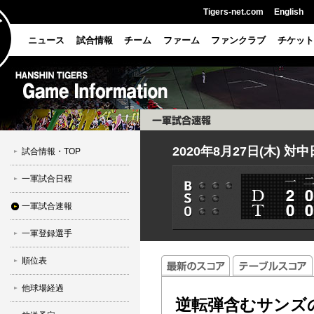
Tigers-net.com
English
ニュース
試合情報
チーム
ファーム
ファンクラブ
チケット
2020年8月27日(木) 対
試合情報・TOP
一軍試合日程
一軍試合速報
一軍登録選手
順位表
他球場経過
逆転弾含むサンズ