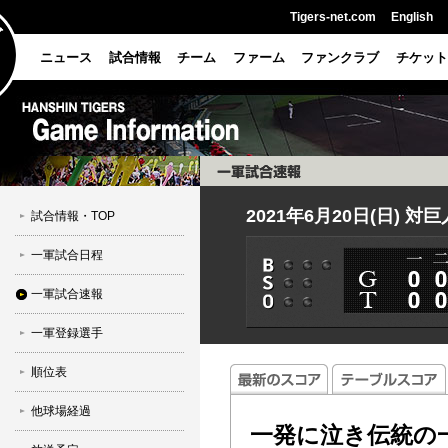
Tigers-net.com
English
ニュース
試合情報
チーム
ファーム
ファンクラブ
チケット
2021年6月20日(日) 対
試合情報・TOP
一軍試合日程
一軍試合速報
一軍登録選手
順位表
他球場経過
一発に泣き伝統の