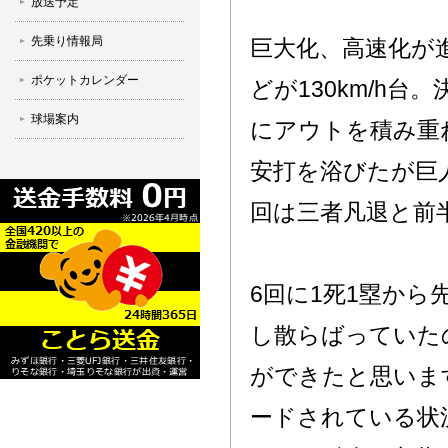
放送予定
先乗り情報局
巨大化、高速化が
ポケットカレンダー
どが130km/h
球場案内
にアウトを積み重
安打を浴びたが巨
回は三者凡退と前
6回に1死1塁か
し散らばっていた
ができたと思いま
ードされている状