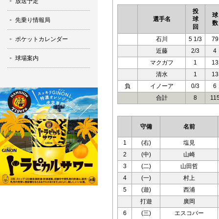
放送予定
投
球
選手名
球
先乗り情報局
数
回
ポケットカレンダー
石川
5 1/3
79
近藤
2/3
4
球場案内
マクガフ
1
13
清水
1
13
負
イノーア
0/3
6
合計
8
11
守備
名前
1
(右)
塩見
2
(中)
山崎
3
(二)
山田哲
4
(一)
村上
5
(遊)
西浦
打遊
廣岡
6
(三)
エスコバー