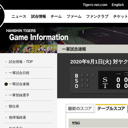
Tigers-net.com
English
ニュース
試合情報
チーム
ファーム
ファンクラブ
チケット
2020年9月1日(火) 対
試合情報・TOP
一軍試合日程
一軍試合速報
一軍登録選手
順位表
他球場経過
ﾔｸﾙﾄ