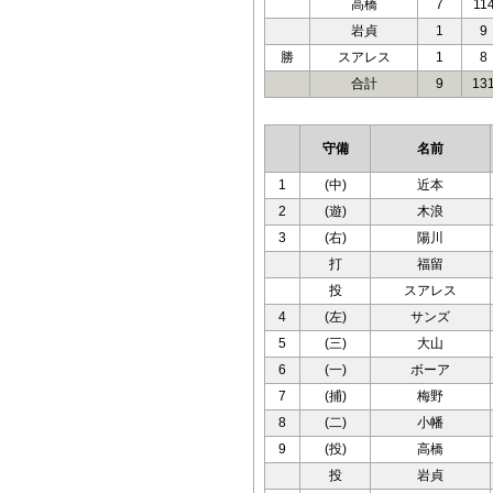
高橋
7
11
岩貞
1
9
勝
スアレス
1
8
合計
9
13
守備
名前
1
(中)
近本
2
(遊)
木浪
3
(右)
陽川
打
福留
投
スアレス
4
(左)
サンズ
5
(三)
大山
6
(一)
ボーア
7
(捕)
梅野
8
(二)
小幡
9
(投)
高橋
投
岩貞