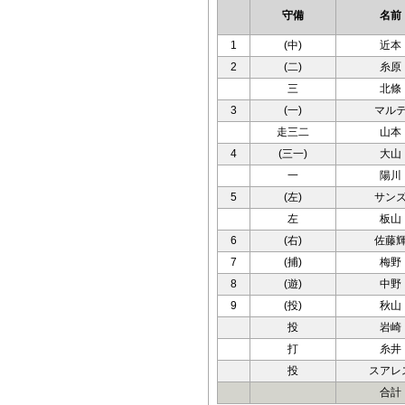
守備
名前
1
(中)
近本
2
(二)
糸原
三
北條
3
(一)
マル
走三二
山本
4
(三一)
大山
一
陽川
5
(左)
サン
左
板山
6
(右)
佐藤
7
(捕)
梅野
8
(遊)
中野
9
(投)
秋山
投
岩崎
打
糸井
投
スアレ
合計