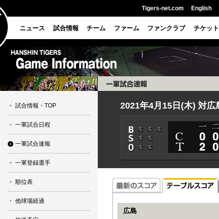
Tigers-net.com
English
ニュース
試合情報
チーム
ファーム
ファンクラブ
チケット
2021年4月15日(木) 対
試合情報・TOP
一軍試合日程
一軍試合速報
一軍登録選手
順位表
他球場経過
広島