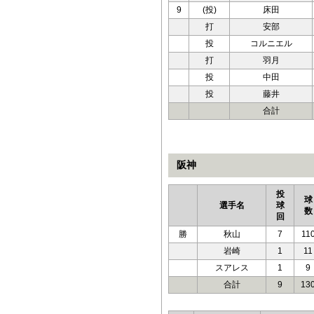
9
(投)
床田
打
安部
投
コルニエル
打
羽月
投
中田
投
藤井
合計
阪神
投
球
選手名
球
数
回
勝
秋山
7
11
岩崎
1
11
スアレス
1
9
合計
9
13