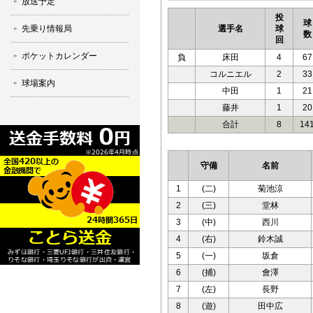
放送予定
投
球
先乗り情報局
選手名
球
数
回
ポケットカレンダー
負
床田
4
67
コルニエル
2
33
球場案内
中田
1
21
藤井
1
20
合計
8
14
守備
名前
1
(二)
菊池涼
2
(三)
堂林
3
(中)
西川
4
(右)
鈴木誠
5
(一)
坂倉
6
(捕)
會澤
7
(左)
長野
8
(遊)
田中広