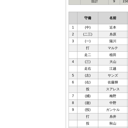
合計
9
15
守備
名前
1
(中)
近本
2
(二三)
糸原
3
(一)
陽川
打
マルテ
走二
植田
4
(三)
大山
走右
江越
5
(左)
サンズ
6
(右)
佐藤輝
投
スアレス
7
(捕)
梅野
8
(遊)
中野
9
(投)
ガンケル
打
糸井
投
秋山