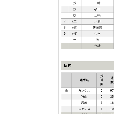
投
山崎
投
砂田
投
三嶋
7
(二)
大和
8
(捕)
伊藤光
9
(投)
今永
一
牧
合計
阪神
投
球
選手名
球
数
回
負
ガンケル
5
97
秋山
2
35
岩崎
1
16
スアレス
1
10