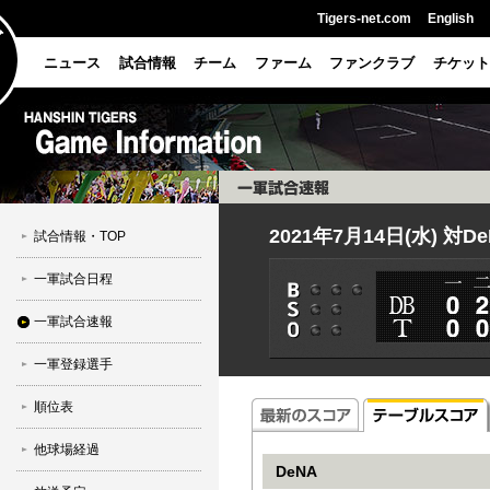
Tigers-net.com
English
ニュース
試合情報
チーム
ファーム
ファンクラブ
チケット
2021年7月14日(水) 対D
試合情報・TOP
一軍試合日程
一軍試合速報
一軍登録選手
順位表
他球場経過
DeNA