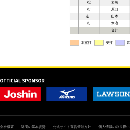
投
岩崎
打
原口
走一
山本
打
木浪
合計
本塁打
安打
OFFICIAL SPONSOR
会社概要
球団の基本姿勢
公式サイト運営管理方針
個人情報の取り扱い