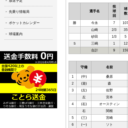
放送予定
投
球
選手名
球
先乗り情報局
数
回
ポケットカレンダー
勝
今永
7
10
山崎
2/3
35
球場案内
砂田
1/3
5
Ｓ
三嶋
1
12
合計
9
15
守備
名前
1
(中)
桑原
2
(遊)
森
3
(左)
佐野
左
宮本
4
(右)
オースティン
右
関根
5
(三)
宮崎
6
(一)
ソト