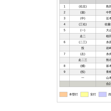
1
(右左)
島
2
(遊)
中
3
(中)
近
4
(三右)
佐藤
5
(一)
大
走二
植
6
(二三)
糸
投
岩
7
(左)
糸
走二三
熊
8
(捕)
坂
9
(投)
青
一
山
合
本塁打
安打