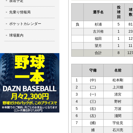
放送予定
投
球
先乗り情報局
選手名
球
数
回
ポケットカレンダー
負
杉浦
5
81
古川侑
1
23
球場案内
福田
1
12
望月
1
11
合計
8
12
守備
名前
1
(中)
松本剛
2
(二)
上川畑
3
(一)
清宮
4
(三)
野村
5
(右)
万波
6
(左)
淺間
7
(捕)
宇佐見
捕
石川亮