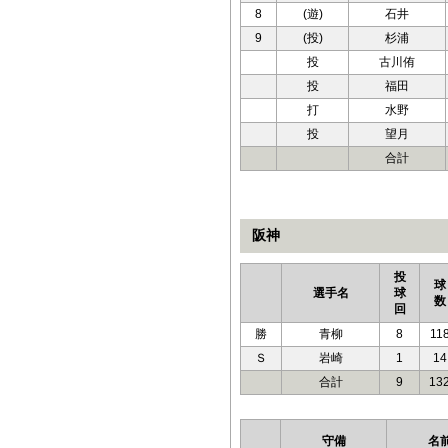
8
(遊)
石井
9
(投)
杉浦
投
古川侑
投
福田
打
水野
投
望月
合計
阪神
投
球
選手名
球
数
回
勝
青柳
8
11
Ｓ
岩崎
1
14
合計
9
13
守備
名