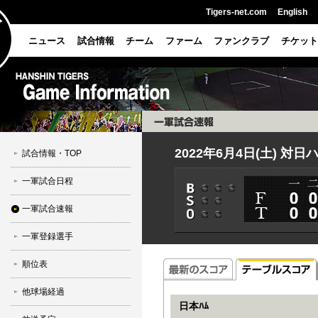
Tigers-net.com
English
ニュース
試合情報
チーム
ファーム
ファンクラブ
チケット
2022年6月4日(土) 対日
試合情報・TOP
一軍試合日程
一軍試合速報
一軍登録選手
順位表
他球場経過
日本ﾊﾑ