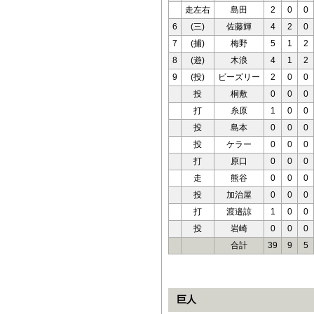
走左右
島田
2
0
0
6
(三)
佐藤輝
4
2
0
7
(捕)
梅野
5
1
2
8
(遊)
木浪
4
1
2
9
(投)
ビーズリー
2
0
0
投
桐敷
0
0
0
打
糸原
1
0
0
投
島本
0
0
0
投
ケラー
0
0
0
打
原口
0
0
0
走
熊谷
0
0
0
投
加治屋
0
0
0
打
渡邉諒
1
0
0
投
岩崎
0
0
0
合計
39
9
5
巨人