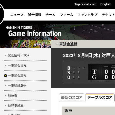
Tigers-net.com
English
ニュース
試合情報
チーム
ファーム
ファンクラブ
チケット
2023年8月9日(水) 対
試合情報・TOP
一軍試合日程
一軍試合速報
一軍登録選手
順位表
他球場経過
阪神