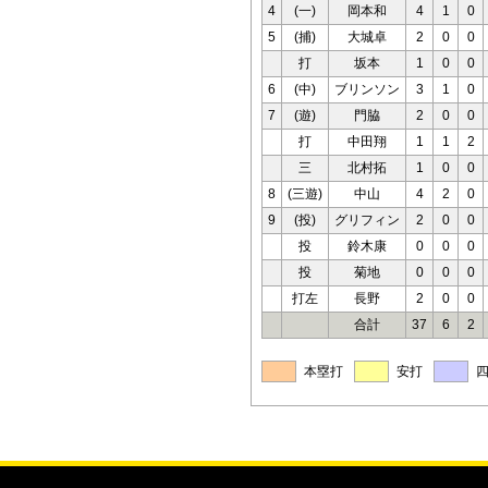
4
(一)
岡本和
4
1
0
5
(捕)
大城卓
2
0
0
打
坂本
1
0
0
6
(中)
ブリンソン
3
1
0
7
(遊)
門脇
2
0
0
打
中田翔
1
1
2
三
北村拓
1
0
0
8
(三遊)
中山
4
2
0
9
(投)
グリフィン
2
0
0
投
鈴木康
0
0
0
投
菊地
0
0
0
打左
長野
2
0
0
合計
37
6
2
本塁打
安打