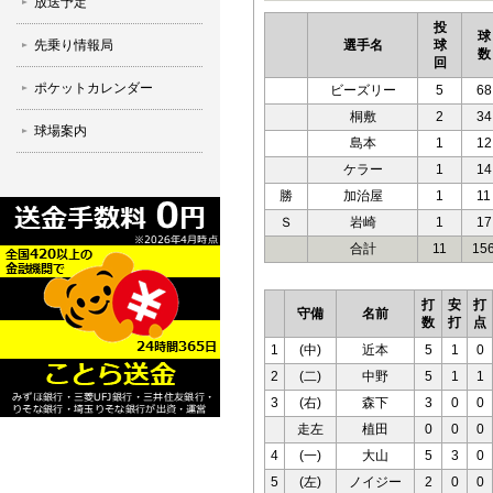
放送予定
投
球
先乗り情報局
選手名
球
数
回
ポケットカレンダー
ビーズリー
5
68
桐敷
2
34
球場案内
島本
1
12
ケラー
1
14
勝
加治屋
1
11
Ｓ
岩崎
1
17
合計
11
15
打
安
打
守備
名前
数
打
点
1
(中)
近本
5
1
0
2
(二)
中野
5
1
1
3
(右)
森下
3
0
0
走左
植田
0
0
0
4
(一)
大山
5
3
0
5
(左)
ノイジー
2
0
0