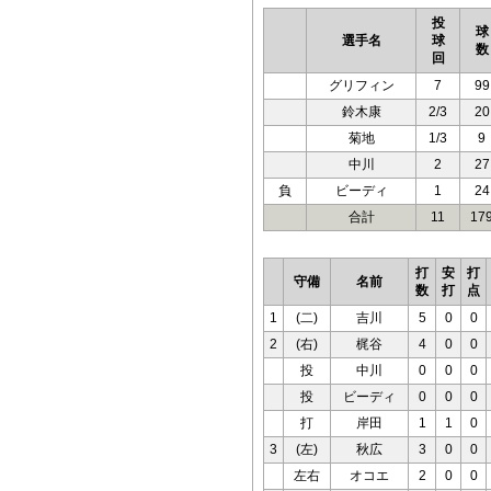
投
球
選手名
球
数
回
グリフィン
7
99
鈴木康
2/3
20
菊地
1/3
9
中川
2
27
負
ビーディ
1
24
合計
11
17
打
安
打
守備
名前
数
打
点
1
(二)
吉川
5
0
0
2
(右)
梶谷
4
0
0
投
中川
0
0
0
投
ビーディ
0
0
0
打
岸田
1
1
0
3
(左)
秋広
3
0
0
左右
オコエ
2
0
0