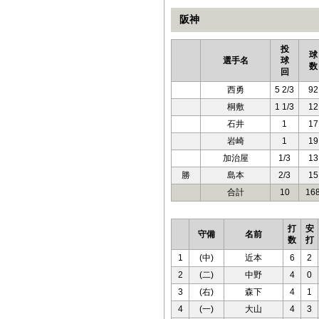
阪神
投
球
選手名
球
数
回
西勇
5 2/3
92
桐敷
1 1/3
12
石井
1
17
岩崎
1
19
加治屋
1/3
13
勝
島本
2/3
15
合計
10
16
打
安
守備
名前
数
打
1
(中)
近本
6
2
2
(二)
中野
4
0
3
(右)
森下
4
1
4
(一)
大山
4
3