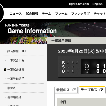
Tigers-net.com
English
ニュース
試合情報
チーム
ファーム
ファンクラブ
チケット
2023年8月22日(火) 対
試合情報・TOP
一軍試合日程
一軍試合速報
一軍登録選手
順位表
他球場経過
中日