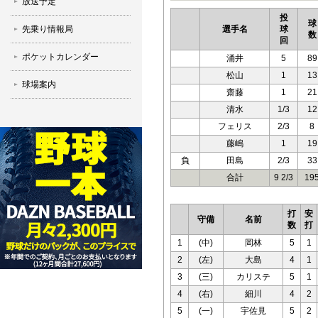
放送予定
投
球
先乗り情報局
選手名
球
数
回
ポケットカレンダー
涌井
5
89
松山
1
13
球場案内
齋藤
1
21
清水
1/3
12
フェリス
2/3
8
藤嶋
1
19
負
田島
2/3
33
合計
9 2/3
19
打
安
守備
名前
数
打
1
(中)
岡林
5
1
2
(左)
大島
4
1
3
(三)
カリステ
5
1
4
(右)
細川
4
2
5
(一)
宇佐見
5
2