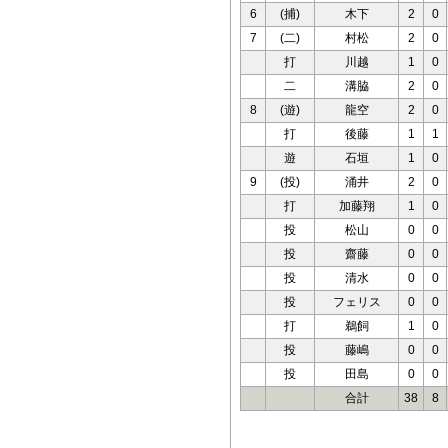
6
(捕)
木下
2
0
7
(二)
村松
2
0
打
川越
1
0
二
溝脇
2
0
8
(遊)
龍空
2
0
打
後藤
1
1
遊
石垣
1
0
9
(投)
涌井
2
0
打
加藤翔
1
0
投
松山
0
0
投
齋藤
0
0
投
清水
0
0
投
フェリス
0
0
打
鵜飼
1
0
投
藤嶋
0
0
投
田島
0
0
合計
38
8