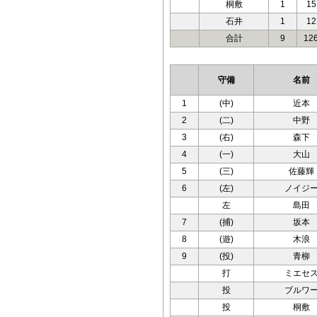
桐敷
1
15
石井
1
12
合計
9
12
守備
名前
1
(中)
近本
2
(二)
中野
3
(右)
森下
4
(一)
大山
5
(三)
佐藤輝
6
(左)
ノイジ
左
島田
7
(捕)
坂本
8
(遊)
木浪
9
(投)
青柳
打
ミエセ
投
ブルワ
投
桐敷