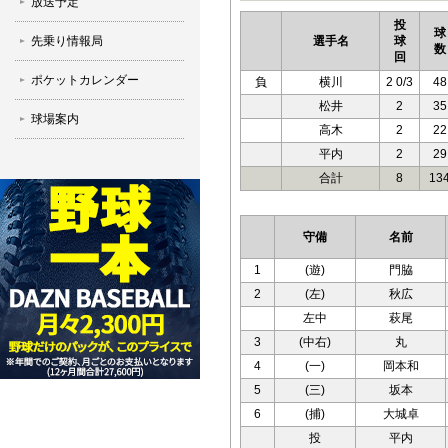
放送予定
投
球
先乗り情報局
選手名
球
数
回
ポケットカレンダー
負
横川
2 0/3
48
松井
2
35
球場案内
高木
2
22
平内
2
29
合計
8
13
守備
名前
1
(遊)
門脇
2
(左)
秋広
左中
萩尾
3
(中右)
丸
4
(一)
岡本和
5
(三)
坂本
6
(捕)
大城卓
投
平内