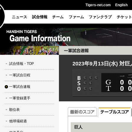
Tigers-net.com
English
ニュース
試合情報
チーム
ファーム
ファンクラブ
チケット
2023年9月13日(水) 対
試合情報・TOP
一軍試合日程
一軍試合速報
一軍登録選手
順位表
他球場経過
巨人