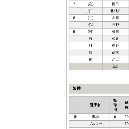
7
(右)
岡田
打二
北村拓
8
(二)
吉川
打左
長野
9
(投)
横川
投
松井
打
梶谷
投
高木
捕
岸田
合計
阪神
投
球
選手名
球
数
回
勝
青柳
6
89
ブルワー
1
10