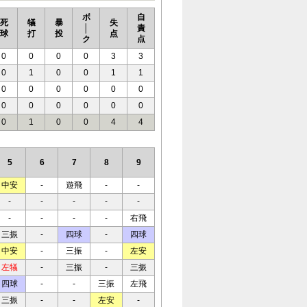
ボ
自
死
犠
暴
失
│
責
球
打
投
点
ク
点
0
0
0
0
3
3
0
1
0
0
1
1
0
0
0
0
0
0
0
0
0
0
0
0
0
1
0
0
4
4
5
6
7
8
9
中安
-
遊飛
-
-
-
-
-
-
-
-
-
-
-
右飛
三振
-
四球
-
四球
中安
-
三振
-
左安
左犠
-
三振
-
三振
四球
-
-
三振
左飛
三振
-
-
左安
-