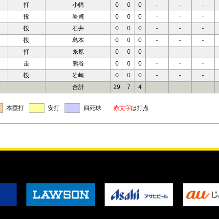
打
小幡
0
0
0
-
-
-
投
岩貞
0
0
0
-
-
-
投
石井
0
0
0
-
-
-
投
島本
0
0
0
-
-
-
打
糸原
0
0
0
-
-
-
走
熊谷
0
0
0
-
-
-
投
岩崎
0
0
0
-
-
-
合計
29
7
4
本塁打
安打
四死球
赤文字
は打点