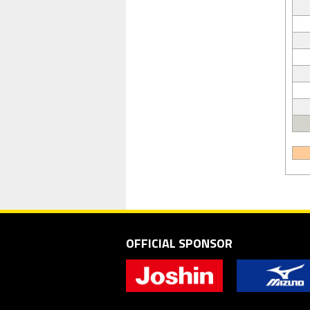
OFFICIAL SPONSOR