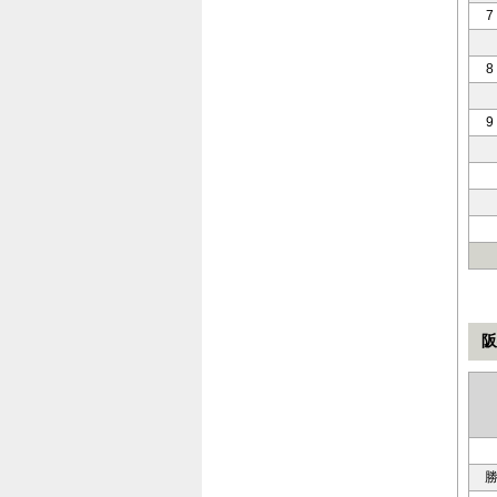
7
8
9
阪