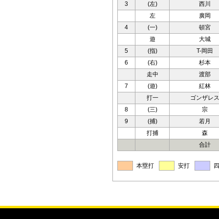
3
(左)
西川
左
廣岡
4
(一)
頓宮
遊
大城
5
(指)
T-岡田
6
(右)
杉本
走中
渡部
7
(遊)
紅林
打一
ゴンザレ
8
(三)
宗
9
(捕)
若月
打捕
森
合計
本塁打
安打