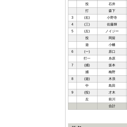
投
石井
打
森下
3
(右)
小野寺
4
(三)
佐藤輝
5
(左)
ノイジー
投
岡留
遊
小幡
6
(一)
原口
打一
糸原
7
(捕)
坂本
捕
梅野
8
(遊)
木浪
中
島田
9
(投)
才木
左
前川
合計