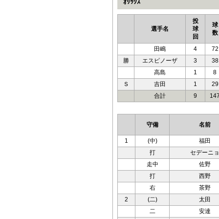
ｵﾘｯｸｽ
投
球
選手名
球
数
回
田嶋
4
72
勝
エスピノーザ
3
38
高島
1
8
Ｓ
吉田
1
29
合計
9
14
守備
名前
1
(中)
福田
打
セデーニ
走中
佐野
打
西野
右
茶野
2
(二)
太田
二
安達