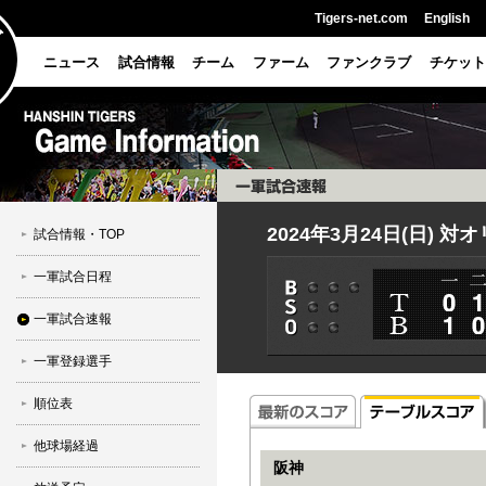
Tigers-net.com
English
ニュース
試合情報
チーム
ファーム
ファンクラブ
チケット
2024年3月24日(日) 
試合情報・TOP
一軍試合日程
一軍試合速報
一軍登録選手
順位表
他球場経過
阪神