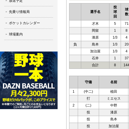
放送予定
投
球
先乗り情報局
選手名
球
数
回
ポケットカレンダー
才木
5
71
岡留
1
8
球場案内
漆原
1/3
4
負
島本
1/3
20
加治屋
1/3
4
石井
1
37
合計
8
14
守備
名前
1
(中二)
植田
打
ミエセス
2
(二)
中野
投
漆原
投
島本
投
加治屋