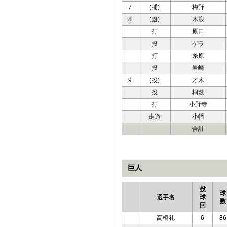
7
(捕)
梅野
8
(遊)
木浪
打
原口
投
ゲラ
打
糸原
投
岩崎
9
(投)
才木
投
桐敷
打
小野寺
走遊
小幡
合計
巨人
投
球
選手名
球
数
回
高橋礼
6
86