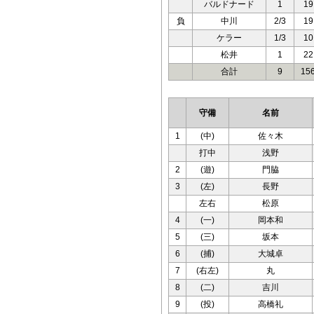
バルドナード
1
19
負
中川
2/3
19
ケラー
1/3
10
松井
1
22
合計
9
15
守備
名前
1
(中)
佐々木
打中
浅野
2
(遊)
門脇
3
(左)
長野
左右
松原
4
(一)
岡本和
5
(三)
坂本
6
(捕)
大城卓
7
(右左)
丸
8
(二)
吉川
9
(投)
高橋礼