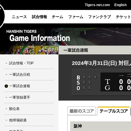
Tigers-net.com
English
ニュース
試合情報
チーム
ファーム
ファンクラブ
チケット
2024年3月31日(日) 対
試合情報・TOP
一軍試合日程
一軍試合速報
一軍登録選手
順位表
他球場経過
阪神