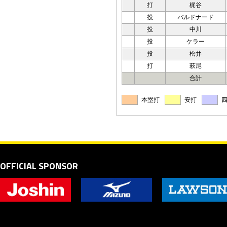
打
梶谷
投
バルドナード
投
中川
投
ケラー
投
松井
打
萩尾
合計
本塁打
安打
OFFICIAL SPONSOR