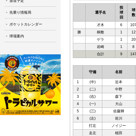
放送予定
投
球
先乗り情報局
選手名
球
数
回
ポケットカレンダー
才木
6
10
勝
桐敷
1
12
球場案内
ゲラ
1
20
岩崎
1
8
合計
9
14
守備
名前
1
(中)
近本
2
(二)
中野
3
(右)
森下
4
(一)
大山
5
(三)
佐藤輝
6
(左)
前川
打左
ノイジー
走左
植田