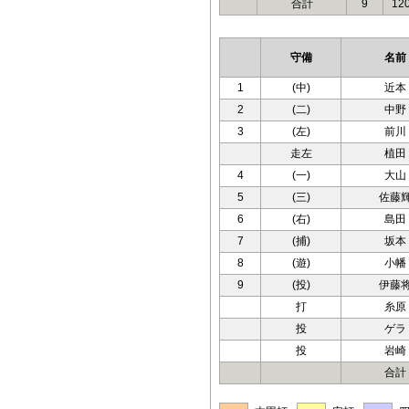
合計
9
12
守備
名前
1
(中)
近本
2
(二)
中野
3
(左)
前川
走左
植田
4
(一)
大山
5
(三)
佐藤
6
(右)
島田
7
(捕)
坂本
8
(遊)
小幡
9
(投)
伊藤
打
糸原
投
ゲラ
投
岩崎
合計