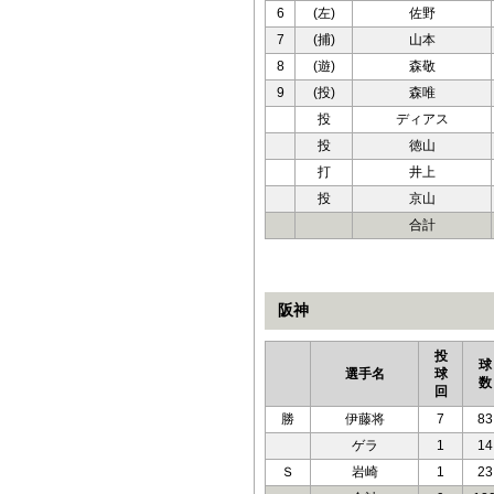
6
(左)
佐野
7
(捕)
山本
8
(遊)
森敬
9
(投)
森唯
投
ディアス
投
徳山
打
井上
投
京山
合計
阪神
投
球
選手名
球
数
回
勝
伊藤将
7
83
ゲラ
1
14
Ｓ
岩崎
1
23