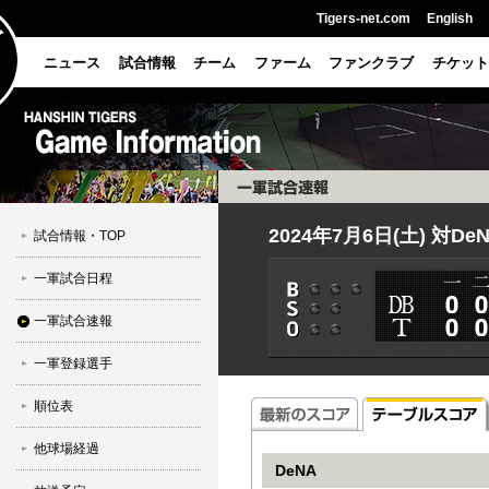
Tigers-net.com
English
ニュース
試合情報
チーム
ファーム
ファンクラブ
チケット
2024年7月6日(土) 対De
試合情報・TOP
一軍試合日程
一軍試合速報
一軍登録選手
順位表
他球場経過
DeNA