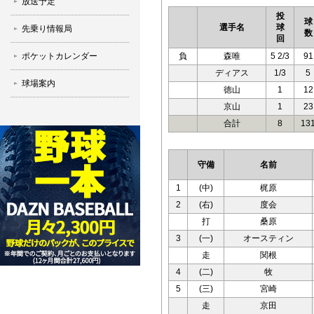
放送予定
投
球
選手名
球
先乗り情報局
数
回
ポケットカレンダー
負
森唯
5 2/3
91
ディアス
1/3
5
球場案内
徳山
1
12
京山
1
23
合計
8
13
守備
名前
1
(中)
梶原
2
(右)
度会
打
桑原
3
(一)
オースティン
走
関根
4
(二)
牧
5
(三)
宮崎
走
京田