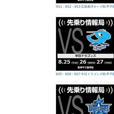
9/11・9/12・9/13 広島東洋カープ戦 甲子
8/25・8/26・8/27 中日ドラゴンズ戦 甲子