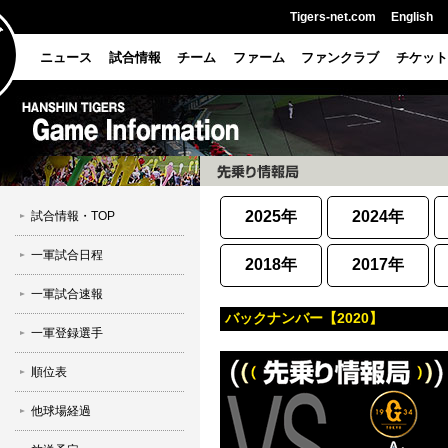
Tigers-net.com
English
ニュース
試合情報
チーム
ファーム
ファンクラブ
チケット
2025年
2024年
試合情報・TOP
一軍試合日程
2018年
2017年
一軍試合速報
バックナンバー【2020】
一軍登録選手
順位表
他球場経過