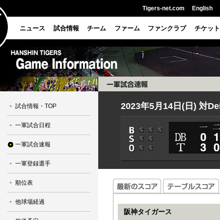
Tigers-net.com
English
ニュース
試合情報
チーム
ファーム
ファンクラブ
チケット
2023年5月14日(日) 対D
試合情報・TOP
一軍試合日程
一軍試合速報
一軍登録選手
順位表
他球場経過
阪神タイガース