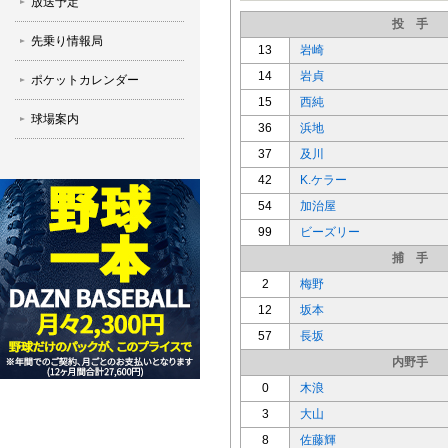
放送予定
投 手
先乗り情報局
13
岩崎
14
岩貞
ポケットカレンダー
15
西純
球場案内
36
浜地
37
及川
42
K.ケラー
54
加治屋
99
ビーズリー
捕 手
2
梅野
12
坂本
57
長坂
内野手
0
木浪
3
大山
8
佐藤輝