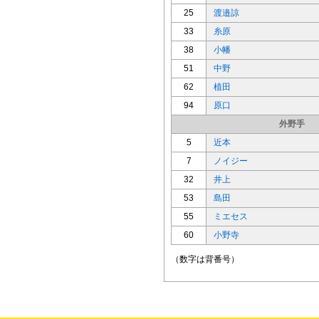
25
渡邉諒
33
糸原
38
小幡
51
中野
62
植田
94
原口
外野手
5
近本
7
ノイジー
32
井上
53
島田
55
ミエセス
60
小野寺
（数字は背番号）