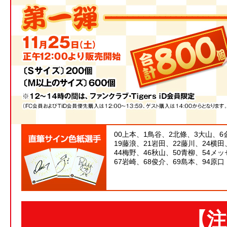
00上本、1鳥谷、2北條、3大山、6
19藤浪、21岩田、22藤川、24横田
44梅野、46秋山、50青柳、54メ
67岩崎、68俊介、69島本、94原口
【注