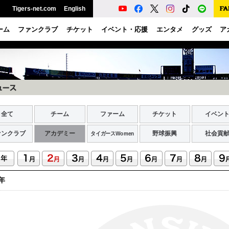
Tigers-net.com
English
ーム
ファンクラブ
チケット
イベント・応援
エンタメ
グッズ
ア
全て
チーム
ファーム
チケット
イベン
ァンクラブ
アカデミー
野球振興
社会貢
タイガースWomen
7年