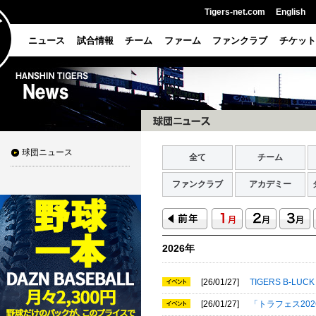
Tigers-net.com
English
ニュース
試合情報
チーム
ファーム
ファンクラブ
チケット
球団ニュース
全て
チーム
ファンクラブ
アカデミー
2026年
[26/01/27]
TIGERS B-LUCK
[26/01/27]
「トラフェス20