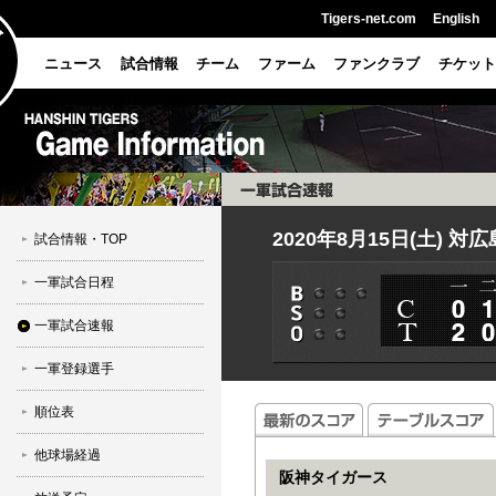
Tigers-net.com
English
ニュース
試合情報
チーム
ファーム
ファンクラブ
チケット
2020年8月15日(土) 対
試合情報・TOP
一軍試合日程
一軍試合速報
一軍登録選手
順位表
他球場経過
阪神タイガース