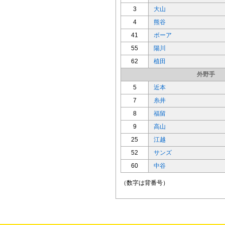
3
大山
4
熊谷
41
ボーア
55
陽川
62
植田
外野手
5
近本
7
糸井
8
福留
9
高山
25
江越
52
サンズ
60
中谷
（数字は背番号）