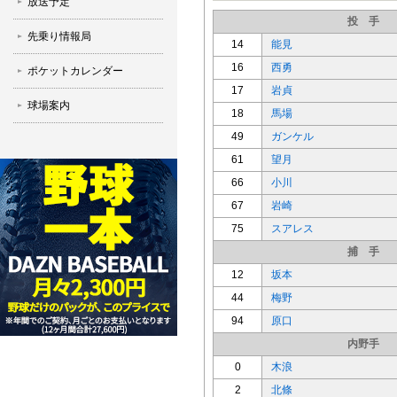
放送予定
投 手
先乗り情報局
14
能見
16
西勇
ポケットカレンダー
17
岩貞
球場案内
18
馬場
49
ガンケル
61
望月
66
小川
67
岩崎
75
スアレス
捕 手
12
坂本
44
梅野
94
原口
内野手
0
木浪
2
北條