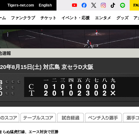
Tigers-net.com
English
ーム
ファンクラブ
チケット
イベント・応援
エンタメ
グッズ
ア
020年8月15日(土) 対広島 京セラD大阪
まらぬ猛虎打線、エース対決で圧勝