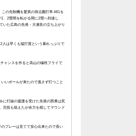
この先制機を驚異の得点圏打率.481を
1、2塁間を転がる間に2塁へ到達し
れていた広島の先発・大瀬良の立ち上がり
。2人は早くも猛打賞という暴れっぷりで
らチャンスを作ると高山の犠牲フライで
、いいボールが来たので逃さず打つこと
刻みに打線の援護を受けた先発の西勇は尻
ね、完投も狙えたが余力を残してマウンド
手のプレーは見てて安心出来たので長い