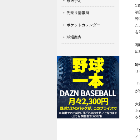
放送予定
1
初
先乗り情報局
誇
ポケットカレンダー
た
を
球場案内
3
広
5
リ
「
が
大
上
を
「
イ