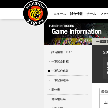
ニュース
試合情報
チーム
ファ
2
試合情報・TOP
一軍試合日程
一軍試合速報
一軍登録選手
順位表
他球場経過
止