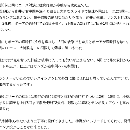
週間前と同じエース対決は猛虎打線が序盤から攻め立てた。
回1死から糸井が右中間を深々と破ると大きなスライドで快速を飛ばし一気に3塁へ。
るサンズは逃さない。投手強襲の痛烈な当たりを放ち、糸井が生還。サンズも打球が
。2死後、ボーアの適時打で2点目を奪う。8月8日の対戦では7回を1得点に抑えら
叩いた。
回にもボーアの適時打で1点を追加し、5回の攻撃でも糸井とボーアが適時打を放つ
島のエース・大瀬良をこの回限りで降板に追いやった。
回までに5点を奪った打線は後半に入っても勢いが止まらない。6回に北條の安打か
ードを広げ、仕上げはサンズが右中間へ2点本塁打。
ランナーがいたのでいいスイングをして外野に飛ばせればと思っていたんですけど
出来て良かったです」
量6点リードの8回には熊谷の適時2塁打と梅野の適時打でついに2桁、10得点。小
がりに調子を上げ8回まで散発4安打2失点。球数も110球とテンポ良くアウトを重
降りた。
先制点取られないように丁寧に投げてきました。梅野がいいリードしてくれて、野
ニング投げることが出来ました」