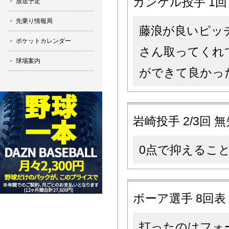
ガンケル投手 1回
放送予定
先乗り情報局
藤浪が良いピッ
ポケットカレンダー
さん取ってくれ
球場案内
ができて良かっ
岩崎投手 2/3回 
0点で抑えるこ
ボーア選手 8回
打ったのはフォ