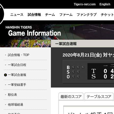
Tigers-net.com
English
ニュース
試合情報
チーム
ファーム
ファンクラブ
チケット
2020年8月21日(金) 対
試合情報・TOP
一軍試合日程
一軍試合速報
一軍登録選手
順位表
他球場経過